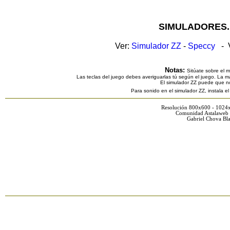
SIMULADORES.
Ver:
Simulador ZZ
-
Speccy
- V
Notas:
Sitúate sobre el 
Las teclas del juego debes averiguarlas tú según el juego. La ma
El simulador ZZ puede que n
Para sonido en el simulador ZZ, instala e
Resolución 800x600 - 1024
Comunidad Astalaweb 
Gabriel Chova Bla