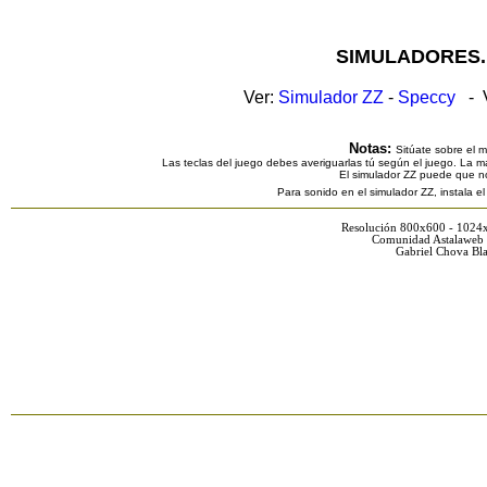
SIMULADORES.
Ver:
Simulador ZZ
-
Speccy
- V
Notas:
Sitúate sobre el 
Las teclas del juego debes averiguarlas tú según el juego. La ma
El simulador ZZ puede que n
Para sonido en el simulador ZZ, instala e
Resolución 800x600 - 1024
Comunidad Astalaweb 
Gabriel Chova Bla