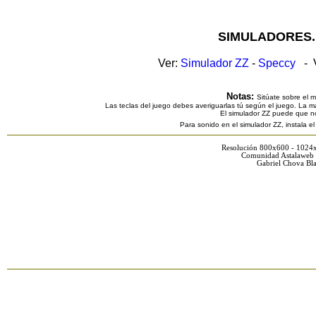
SIMULADORES.
Ver:
Simulador ZZ
-
Speccy
- V
Notas:
Sitúate sobre el 
Las teclas del juego debes averiguarlas tú según el juego. La ma
El simulador ZZ puede que n
Para sonido en el simulador ZZ, instala e
Resolución 800x600 - 1024
Comunidad Astalaweb 
Gabriel Chova Bla