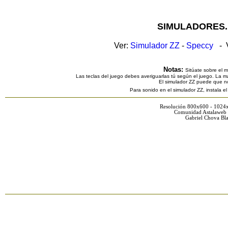
SIMULADORES.
Ver:
Simulador ZZ
-
Speccy
- V
Notas:
Sitúate sobre el 
Las teclas del juego debes averiguarlas tú según el juego. La ma
El simulador ZZ puede que n
Para sonido en el simulador ZZ, instala e
Resolución 800x600 - 1024
Comunidad Astalaweb 
Gabriel Chova Bla