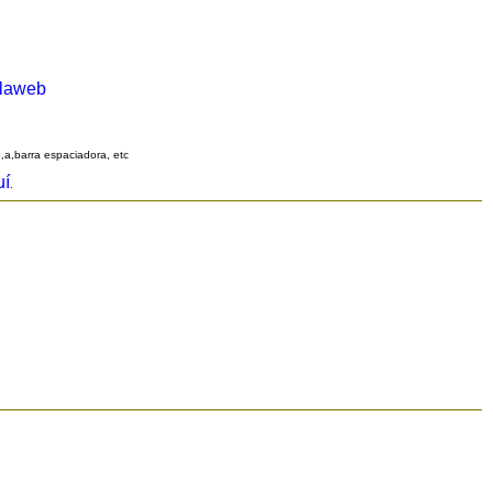
alaweb
q,a,barra espaciadora, etc
uí
.