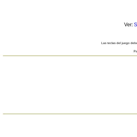
Ver:
S
Las teclas del juego debe
Pa