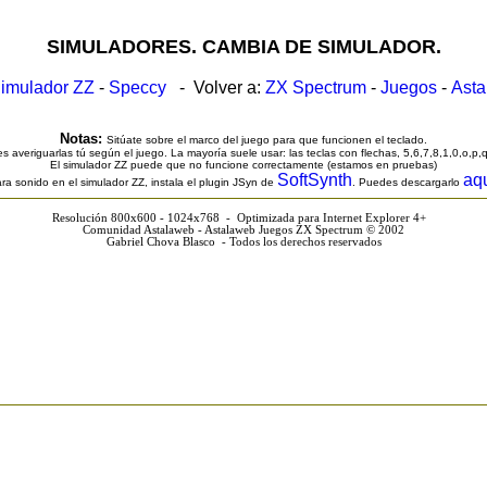
SIMULADORES. CAMBIA DE SIMULADOR.
imulador ZZ
-
Speccy
- Volver a:
ZX Spectrum
-
Juegos
-
Ast
Notas:
Sitúate sobre el marco del juego para que funcionen el teclado.
s averiguarlas tú según el juego. La mayoría suele usar: las teclas con flechas, 5,6,7,8,1,0,o,p,
El simulador ZZ puede que no funcione correctamente (estamos en pruebas)
SoftSynth
aq
ra sonido en el simulador ZZ, instala el plugin JSyn de
. Puedes descargarlo
Resolución 800x600 - 1024x768 - Optimizada para Internet Explorer 4+
Comunidad Astalaweb - Astalaweb Juegos ZX Spectrum © 2002
Gabriel Chova Blasco - Todos los derechos reservados