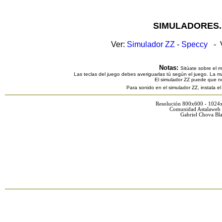
SIMULADORES.
Ver:
Simulador ZZ
-
Speccy
- V
Notas:
Sitúate sobre el 
Las teclas del juego debes averiguarlas tú según el juego. La ma
El simulador ZZ puede que n
Para sonido en el simulador ZZ, instala e
Resolución 800x600 - 1024
Comunidad Astalaweb 
Gabriel Chova Bla