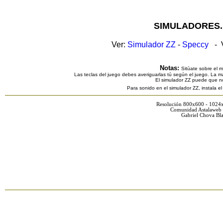
SIMULADORES.
Ver:
Simulador ZZ
-
Speccy
- V
Notas:
Sitúate sobre el 
Las teclas del juego debes averiguarlas tú según el juego. La ma
El simulador ZZ puede que n
Para sonido en el simulador ZZ, instala e
Resolución 800x600 - 1024
Comunidad Astalaweb 
Gabriel Chova Bla