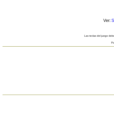
Ver:
S
Las teclas del juego debe
Pa