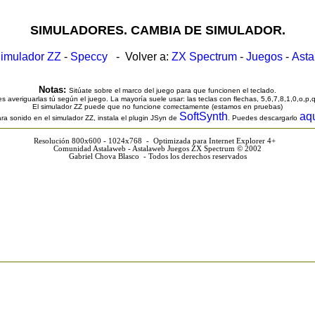
SIMULADORES. CAMBIA DE SIMULADOR.
imulador ZZ
-
Speccy
- Volver a:
ZX Spectrum
-
Juegos
-
Ast
Notas:
Sitúate sobre el marco del juego para que funcionen el teclado.
s averiguarlas tú según el juego. La mayoría suele usar: las teclas con flechas, 5,6,7,8,1,0,o,p,
El simulador ZZ puede que no funcione correctamente (estamos en pruebas)
SoftSynth
aq
ra sonido en el simulador ZZ, instala el plugin JSyn de
. Puedes descargarlo
Resolución 800x600 - 1024x768 - Optimizada para Internet Explorer 4+
Comunidad Astalaweb - Astalaweb Juegos ZX Spectrum © 2002
Gabriel Chova Blasco - Todos los derechos reservados