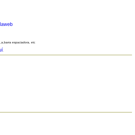
alaweb
q,a,barra espaciadora, etc
uí
.