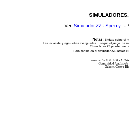
SIMULADORES.
Ver:
Simulador ZZ
-
Speccy
- V
Notas:
Sitúate sobre el 
Las teclas del juego debes averiguarlas tú según el juego. La ma
El simulador ZZ puede que n
Para sonido en el simulador ZZ, instala e
Resolución 800x600 - 1024
Comunidad Astalaweb 
Gabriel Chova Bla