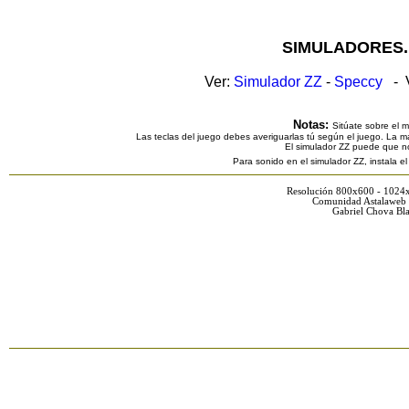
SIMULADORES.
Ver:
Simulador ZZ
-
Speccy
- V
Notas:
Sitúate sobre el 
Las teclas del juego debes averiguarlas tú según el juego. La ma
El simulador ZZ puede que n
Para sonido en el simulador ZZ, instala e
Resolución 800x600 - 1024
Comunidad Astalaweb 
Gabriel Chova Bla