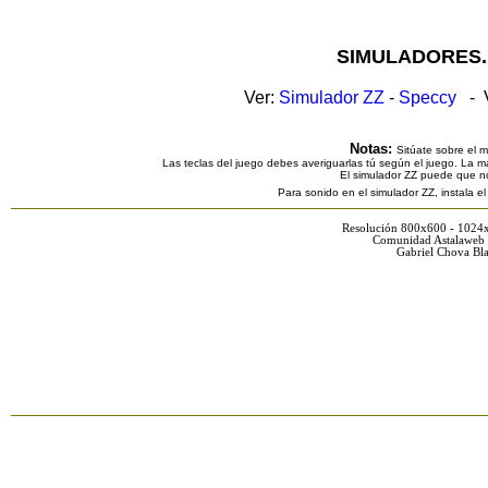
SIMULADORES.
Ver:
Simulador ZZ
-
Speccy
- V
Notas:
Sitúate sobre el 
Las teclas del juego debes averiguarlas tú según el juego. La ma
El simulador ZZ puede que n
Para sonido en el simulador ZZ, instala e
Resolución 800x600 - 1024
Comunidad Astalaweb 
Gabriel Chova Bla