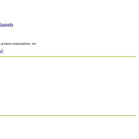
alaweb
q,a,barra espaciadora, etc
uí
.