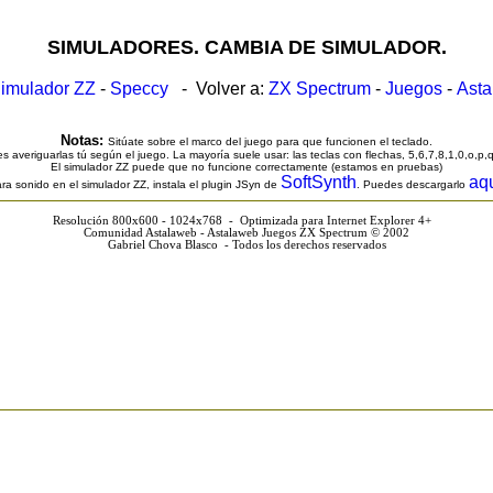
SIMULADORES. CAMBIA DE SIMULADOR.
imulador ZZ
-
Speccy
- Volver a:
ZX Spectrum
-
Juegos
-
Ast
Notas:
Sitúate sobre el marco del juego para que funcionen el teclado.
s averiguarlas tú según el juego. La mayoría suele usar: las teclas con flechas, 5,6,7,8,1,0,o,p,
El simulador ZZ puede que no funcione correctamente (estamos en pruebas)
SoftSynth
aq
ra sonido en el simulador ZZ, instala el plugin JSyn de
. Puedes descargarlo
Resolución 800x600 - 1024x768 - Optimizada para Internet Explorer 4+
Comunidad Astalaweb - Astalaweb Juegos ZX Spectrum © 2002
Gabriel Chova Blasco - Todos los derechos reservados