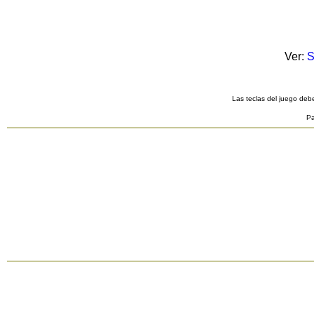
Ver:
S
Las teclas del juego debe
Pa