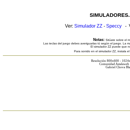
SIMULADORES.
Ver:
Simulador ZZ
-
Speccy
- V
Notas:
Sitúate sobre el 
Las teclas del juego debes averiguarlas tú según el juego. La ma
El simulador ZZ puede que n
Para sonido en el simulador ZZ, instala e
Resolución 800x600 - 1024
Comunidad Astalaweb 
Gabriel Chova Bla