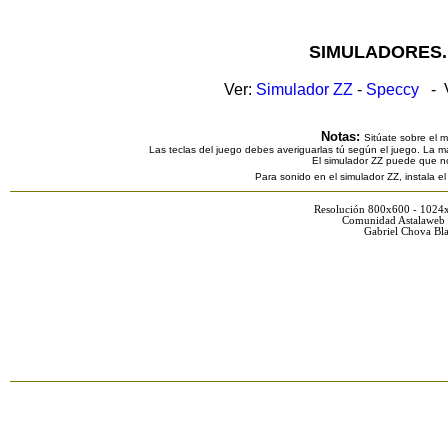
SIMULADORES.
Ver:
Simulador ZZ
-
Speccy
- V
Notas:
Sitúate sobre el 
Las teclas del juego debes averiguarlas tú según el juego. La ma
El simulador ZZ puede que n
Para sonido en el simulador ZZ, instala e
Resolución 800x600 - 1024
Comunidad Astalaweb 
Gabriel Chova Bla