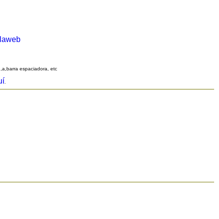
alaweb
q,a,barra espaciadora, etc
uí
.