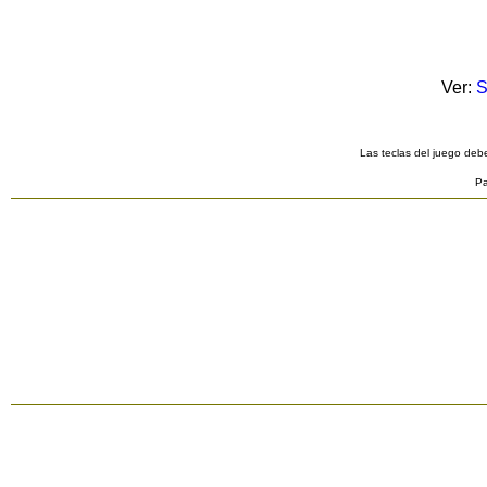
Ver:
S
Las teclas del juego debe
Pa