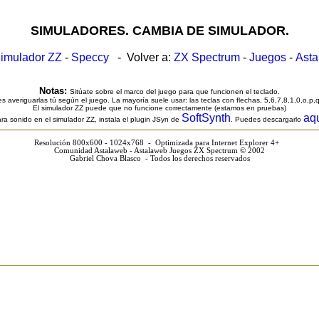
SIMULADORES. CAMBIA DE SIMULADOR.
imulador ZZ
-
Speccy
- Volver a:
ZX Spectrum
-
Juegos
-
Ast
Notas:
Sitúate sobre el marco del juego para que funcionen el teclado.
s averiguarlas tú según el juego. La mayoría suele usar: las teclas con flechas, 5,6,7,8,1,0,o,p,
El simulador ZZ puede que no funcione correctamente (estamos en pruebas)
SoftSynth
aq
ra sonido en el simulador ZZ, instala el plugin JSyn de
. Puedes descargarlo
Resolución 800x600 - 1024x768 - Optimizada para Internet Explorer 4+
Comunidad Astalaweb - Astalaweb Juegos ZX Spectrum © 2002
Gabriel Chova Blasco - Todos los derechos reservados