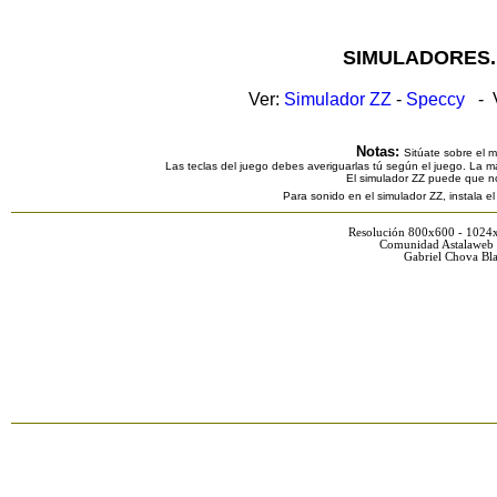
SIMULADORES.
Ver:
Simulador ZZ
-
Speccy
- V
Notas:
Sitúate sobre el 
Las teclas del juego debes averiguarlas tú según el juego. La ma
El simulador ZZ puede que n
Para sonido en el simulador ZZ, instala e
Resolución 800x600 - 1024
Comunidad Astalaweb 
Gabriel Chova Bla