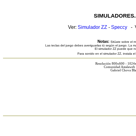
SIMULADORES.
Ver:
Simulador ZZ
-
Speccy
- V
Notas:
Sitúate sobre el 
Las teclas del juego debes averiguarlas tú según el juego. La ma
El simulador ZZ puede que n
Para sonido en el simulador ZZ, instala e
Resolución 800x600 - 1024
Comunidad Astalaweb 
Gabriel Chova Bla