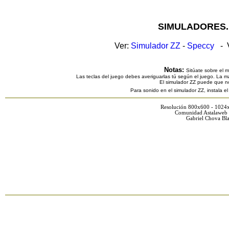
SIMULADORES.
Ver:
Simulador ZZ
-
Speccy
- V
Notas:
Sitúate sobre el 
Las teclas del juego debes averiguarlas tú según el juego. La ma
El simulador ZZ puede que n
Para sonido en el simulador ZZ, instala e
Resolución 800x600 - 1024
Comunidad Astalaweb 
Gabriel Chova Bla