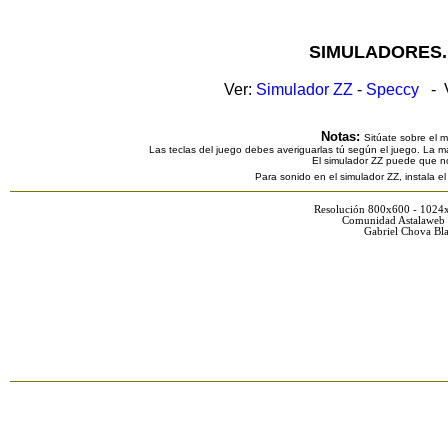
SIMULADORES.
Ver:
Simulador ZZ
-
Speccy
- V
Notas:
Sitúate sobre el 
Las teclas del juego debes averiguarlas tú según el juego. La ma
El simulador ZZ puede que n
Para sonido en el simulador ZZ, instala e
Resolución 800x600 - 1024
Comunidad Astalaweb 
Gabriel Chova Bla