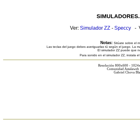
SIMULADORES.
Ver:
Simulador ZZ
-
Speccy
- V
Notas:
Sitúate sobre el 
Las teclas del juego debes averiguarlas tú según el juego. La ma
El simulador ZZ puede que n
Para sonido en el simulador ZZ, instala e
Resolución 800x600 - 1024
Comunidad Astalaweb 
Gabriel Chova Bla