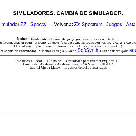
SIMULADORES. CAMBIA DE SIMULADOR.
imulador ZZ
-
Speccy
- Volver a:
ZX Spectrum
-
Juegos
-
Ast
Notas:
Sitúate sobre el marco del juego para que funcionen el teclado.
s averiguarlas tú según el juego. La mayoría suele usar: las teclas con flechas, 5,6,7,8,1,0,o,p,
El simulador ZZ puede que no funcione correctamente (estamos en pruebas)
SoftSynth
aq
ra sonido en el simulador ZZ, instala el plugin JSyn de
. Puedes descargarlo
Resolución 800x600 - 1024x768 - Optimizada para Internet Explorer 4+
Comunidad Astalaweb - Astalaweb Juegos ZX Spectrum © 2002
Gabriel Chova Blasco - Todos los derechos reservados