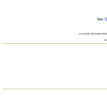
Ver:
S
Las teclas del juego debe
Pa