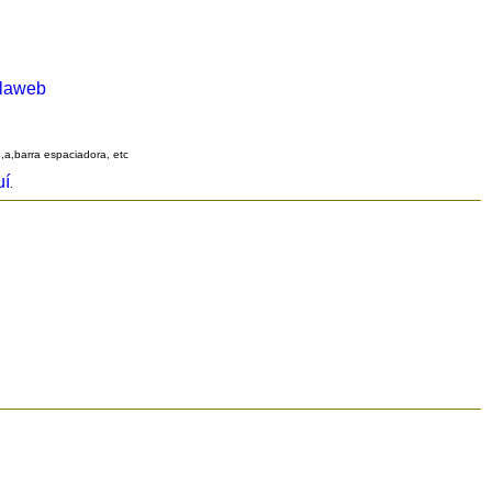
alaweb
q,a,barra espaciadora, etc
uí
.