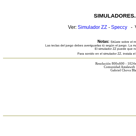
SIMULADORES.
Ver:
Simulador ZZ
-
Speccy
- V
Notas:
Sitúate sobre el 
Las teclas del juego debes averiguarlas tú según el juego. La ma
El simulador ZZ puede que n
Para sonido en el simulador ZZ, instala e
Resolución 800x600 - 1024
Comunidad Astalaweb 
Gabriel Chova Bla