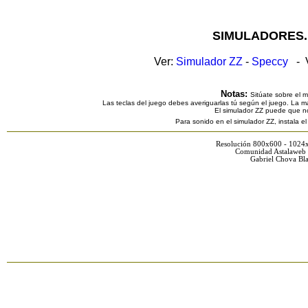
SIMULADORES.
Ver:
Simulador ZZ
-
Speccy
- V
Notas:
Sitúate sobre el 
Las teclas del juego debes averiguarlas tú según el juego. La ma
El simulador ZZ puede que n
Para sonido en el simulador ZZ, instala e
Resolución 800x600 - 1024
Comunidad Astalaweb 
Gabriel Chova Bla