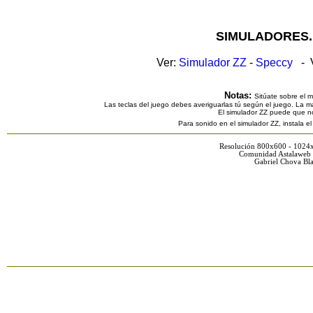
SIMULADORES.
Ver:
Simulador ZZ
-
Speccy
- V
Notas:
Sitúate sobre el 
Las teclas del juego debes averiguarlas tú según el juego. La ma
El simulador ZZ puede que n
Para sonido en el simulador ZZ, instala e
Resolución 800x600 - 1024
Comunidad Astalaweb 
Gabriel Chova Bla