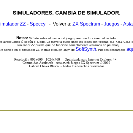
SIMULADORES. CAMBIA DE SIMULADOR.
imulador ZZ
-
Speccy
- Volver a:
ZX Spectrum
-
Juegos
-
Ast
Notas:
Sitúate sobre el marco del juego para que funcionen el teclado.
s averiguarlas tú según el juego. La mayoría suele usar: las teclas con flechas, 5,6,7,8,1,0,o,p,
El simulador ZZ puede que no funcione correctamente (estamos en pruebas)
SoftSynth
aq
ra sonido en el simulador ZZ, instala el plugin JSyn de
. Puedes descargarlo
Resolución 800x600 - 1024x768 - Optimizada para Internet Explorer 4+
Comunidad Astalaweb - Astalaweb Juegos ZX Spectrum © 2002
Gabriel Chova Blasco - Todos los derechos reservados