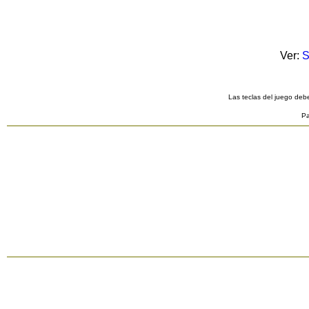
Ver:
S
Las teclas del juego debe
Pa