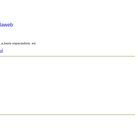
alaweb
q,a,barra espaciadora, etc
uí
.