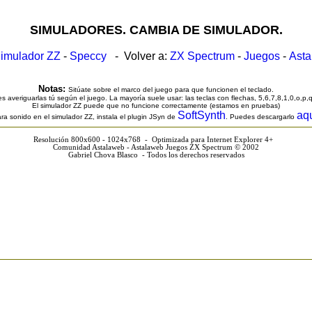
SIMULADORES. CAMBIA DE SIMULADOR.
imulador ZZ
-
Speccy
- Volver a:
ZX Spectrum
-
Juegos
-
Ast
Notas:
Sitúate sobre el marco del juego para que funcionen el teclado.
s averiguarlas tú según el juego. La mayoría suele usar: las teclas con flechas, 5,6,7,8,1,0,o,p,
El simulador ZZ puede que no funcione correctamente (estamos en pruebas)
SoftSynth
aq
ra sonido en el simulador ZZ, instala el plugin JSyn de
. Puedes descargarlo
Resolución 800x600 - 1024x768 - Optimizada para Internet Explorer 4+
Comunidad Astalaweb - Astalaweb Juegos ZX Spectrum © 2002
Gabriel Chova Blasco - Todos los derechos reservados