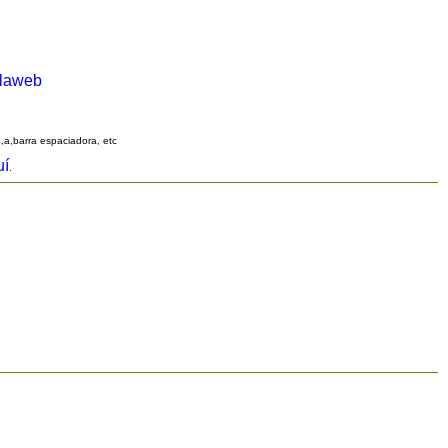
alaweb
q,a,barra espaciadora, etc
uí
.