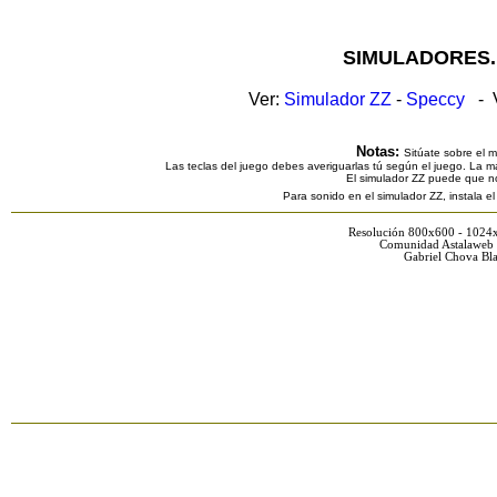
SIMULADORES.
Ver:
Simulador ZZ
-
Speccy
- V
Notas:
Sitúate sobre el 
Las teclas del juego debes averiguarlas tú según el juego. La ma
El simulador ZZ puede que n
Para sonido en el simulador ZZ, instala e
Resolución 800x600 - 1024
Comunidad Astalaweb 
Gabriel Chova Bla