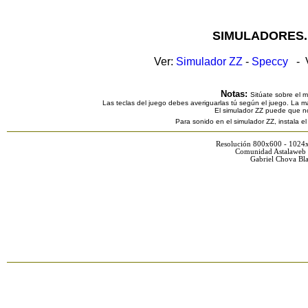
SIMULADORES.
Ver:
Simulador ZZ
-
Speccy
- V
Notas:
Sitúate sobre el 
Las teclas del juego debes averiguarlas tú según el juego. La ma
El simulador ZZ puede que n
Para sonido en el simulador ZZ, instala e
Resolución 800x600 - 1024
Comunidad Astalaweb 
Gabriel Chova Bla