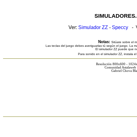
SIMULADORES.
Ver:
Simulador ZZ
-
Speccy
- V
Notas:
Sitúate sobre el 
Las teclas del juego debes averiguarlas tú según el juego. La ma
El simulador ZZ puede que n
Para sonido en el simulador ZZ, instala e
Resolución 800x600 - 1024
Comunidad Astalaweb 
Gabriel Chova Bla