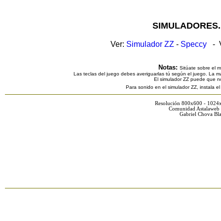
SIMULADORES.
Ver:
Simulador ZZ
-
Speccy
- V
Notas:
Sitúate sobre el 
Las teclas del juego debes averiguarlas tú según el juego. La ma
El simulador ZZ puede que n
Para sonido en el simulador ZZ, instala e
Resolución 800x600 - 1024
Comunidad Astalaweb 
Gabriel Chova Bla