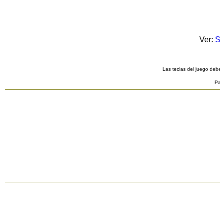
Ver:
S
Las teclas del juego debe
Pa