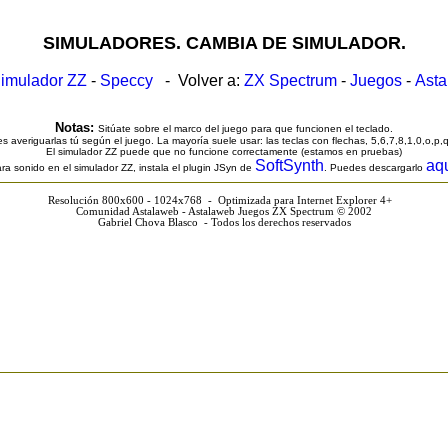
SIMULADORES. CAMBIA DE SIMULADOR.
imulador ZZ
-
Speccy
- Volver a:
ZX Spectrum
-
Juegos
-
Ast
Notas:
Sitúate sobre el marco del juego para que funcionen el teclado.
s averiguarlas tú según el juego. La mayoría suele usar: las teclas con flechas, 5,6,7,8,1,0,o,p,
El simulador ZZ puede que no funcione correctamente (estamos en pruebas)
SoftSynth
aq
ra sonido en el simulador ZZ, instala el plugin JSyn de
. Puedes descargarlo
Resolución 800x600 - 1024x768 - Optimizada para Internet Explorer 4+
Comunidad Astalaweb - Astalaweb Juegos ZX Spectrum © 2002
Gabriel Chova Blasco - Todos los derechos reservados