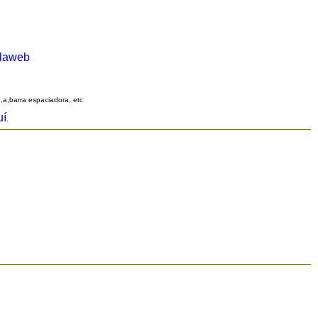
alaweb
q,a,barra espaciadora, etc
uí
.