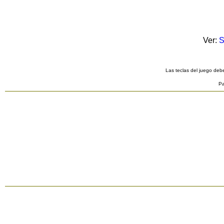
Ver:
S
Las teclas del juego debe
Pa