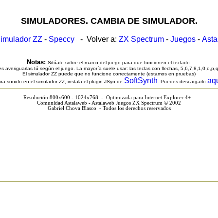
SIMULADORES. CAMBIA DE SIMULADOR.
imulador ZZ
-
Speccy
- Volver a:
ZX Spectrum
-
Juegos
-
Ast
Notas:
Sitúate sobre el marco del juego para que funcionen el teclado.
s averiguarlas tú según el juego. La mayoría suele usar: las teclas con flechas, 5,6,7,8,1,0,o,p,
El simulador ZZ puede que no funcione correctamente (estamos en pruebas)
SoftSynth
aq
ra sonido en el simulador ZZ, instala el plugin JSyn de
. Puedes descargarlo
Resolución 800x600 - 1024x768 - Optimizada para Internet Explorer 4+
Comunidad Astalaweb - Astalaweb Juegos ZX Spectrum © 2002
Gabriel Chova Blasco - Todos los derechos reservados