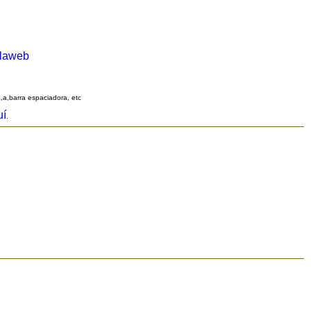
alaweb
q,a,barra espaciadora, etc
uí
.