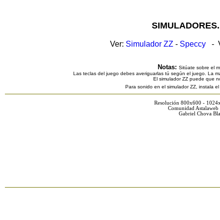
SIMULADORES.
Ver:
Simulador ZZ
-
Speccy
- V
Notas:
Sitúate sobre el 
Las teclas del juego debes averiguarlas tú según el juego. La ma
El simulador ZZ puede que n
Para sonido en el simulador ZZ, instala e
Resolución 800x600 - 1024
Comunidad Astalaweb 
Gabriel Chova Bla