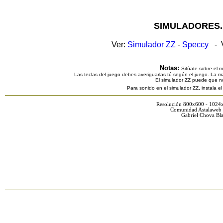
SIMULADORES.
Ver:
Simulador ZZ
-
Speccy
- V
Notas:
Sitúate sobre el 
Las teclas del juego debes averiguarlas tú según el juego. La ma
El simulador ZZ puede que n
Para sonido en el simulador ZZ, instala e
Resolución 800x600 - 1024
Comunidad Astalaweb 
Gabriel Chova Bla