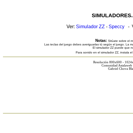
SIMULADORES.
Ver:
Simulador ZZ
-
Speccy
- V
Notas:
Sitúate sobre el 
Las teclas del juego debes averiguarlas tú según el juego. La ma
El simulador ZZ puede que n
Para sonido en el simulador ZZ, instala e
Resolución 800x600 - 1024
Comunidad Astalaweb 
Gabriel Chova Bla