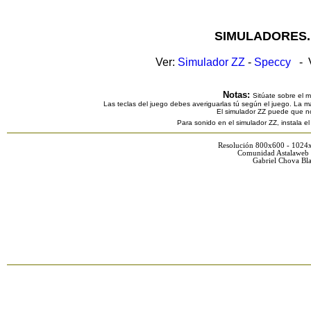
SIMULADORES.
Ver:
Simulador ZZ
-
Speccy
- V
Notas:
Sitúate sobre el 
Las teclas del juego debes averiguarlas tú según el juego. La ma
El simulador ZZ puede que n
Para sonido en el simulador ZZ, instala e
Resolución 800x600 - 1024
Comunidad Astalaweb 
Gabriel Chova Bla