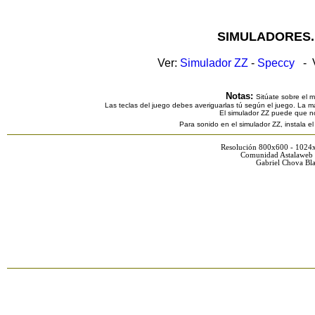
SIMULADORES.
Ver:
Simulador ZZ
-
Speccy
- V
Notas:
Sitúate sobre el 
Las teclas del juego debes averiguarlas tú según el juego. La ma
El simulador ZZ puede que n
Para sonido en el simulador ZZ, instala e
Resolución 800x600 - 1024
Comunidad Astalaweb 
Gabriel Chova Bla