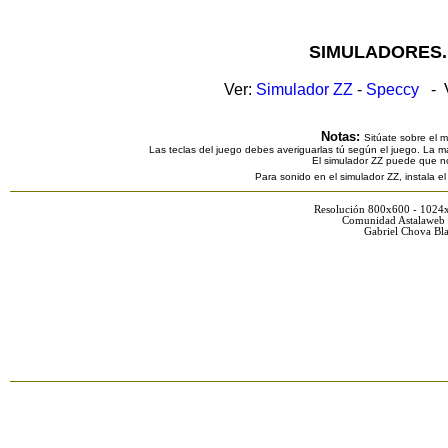
SIMULADORES.
Ver:
Simulador ZZ
-
Speccy
- V
Notas:
Sitúate sobre el 
Las teclas del juego debes averiguarlas tú según el juego. La ma
El simulador ZZ puede que n
Para sonido en el simulador ZZ, instala e
Resolución 800x600 - 1024
Comunidad Astalaweb 
Gabriel Chova Bla