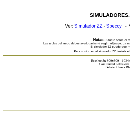
SIMULADORES.
Ver:
Simulador ZZ
-
Speccy
- V
Notas:
Sitúate sobre el 
Las teclas del juego debes averiguarlas tú según el juego. La ma
El simulador ZZ puede que n
Para sonido en el simulador ZZ, instala e
Resolución 800x600 - 1024
Comunidad Astalaweb 
Gabriel Chova Bla