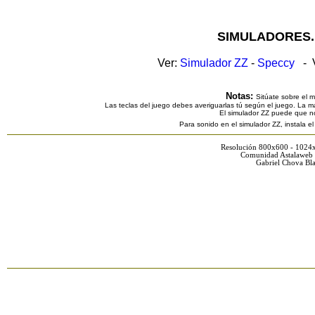
SIMULADORES.
Ver:
Simulador ZZ
-
Speccy
- V
Notas:
Sitúate sobre el 
Las teclas del juego debes averiguarlas tú según el juego. La ma
El simulador ZZ puede que n
Para sonido en el simulador ZZ, instala e
Resolución 800x600 - 1024
Comunidad Astalaweb 
Gabriel Chova Bla