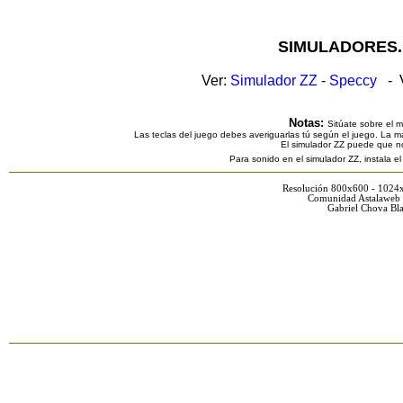
SIMULADORES.
Ver:
Simulador ZZ
-
Speccy
- V
Notas:
Sitúate sobre el 
Las teclas del juego debes averiguarlas tú según el juego. La ma
El simulador ZZ puede que n
Para sonido en el simulador ZZ, instala e
Resolución 800x600 - 1024
Comunidad Astalaweb 
Gabriel Chova Bla