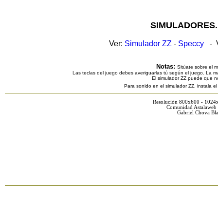
SIMULADORES.
Ver:
Simulador ZZ
-
Speccy
- V
Notas:
Sitúate sobre el 
Las teclas del juego debes averiguarlas tú según el juego. La ma
El simulador ZZ puede que n
Para sonido en el simulador ZZ, instala e
Resolución 800x600 - 1024
Comunidad Astalaweb 
Gabriel Chova Bla