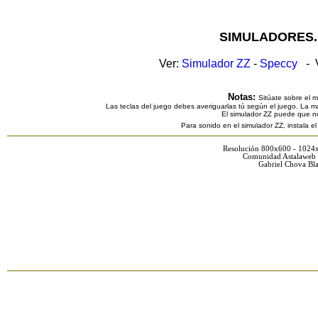
SIMULADORES.
Ver:
Simulador ZZ
-
Speccy
- V
Notas:
Sitúate sobre el 
Las teclas del juego debes averiguarlas tú según el juego. La ma
El simulador ZZ puede que n
Para sonido en el simulador ZZ, instala e
Resolución 800x600 - 1024
Comunidad Astalaweb 
Gabriel Chova Bla