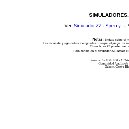
SIMULADORES.
Ver:
Simulador ZZ
-
Speccy
- V
Notas:
Sitúate sobre el 
Las teclas del juego debes averiguarlas tú según el juego. La ma
El simulador ZZ puede que n
Para sonido en el simulador ZZ, instala e
Resolución 800x600 - 1024
Comunidad Astalaweb 
Gabriel Chova Bla