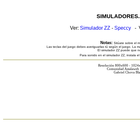
SIMULADORES.
Ver:
Simulador ZZ
-
Speccy
- V
Notas:
Sitúate sobre el 
Las teclas del juego debes averiguarlas tú según el juego. La ma
El simulador ZZ puede que n
Para sonido en el simulador ZZ, instala e
Resolución 800x600 - 1024
Comunidad Astalaweb 
Gabriel Chova Bla