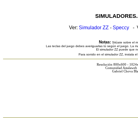
SIMULADORES.
Ver:
Simulador ZZ
-
Speccy
- V
Notas:
Sitúate sobre el 
Las teclas del juego debes averiguarlas tú según el juego. La ma
El simulador ZZ puede que n
Para sonido en el simulador ZZ, instala e
Resolución 800x600 - 1024
Comunidad Astalaweb 
Gabriel Chova Bla