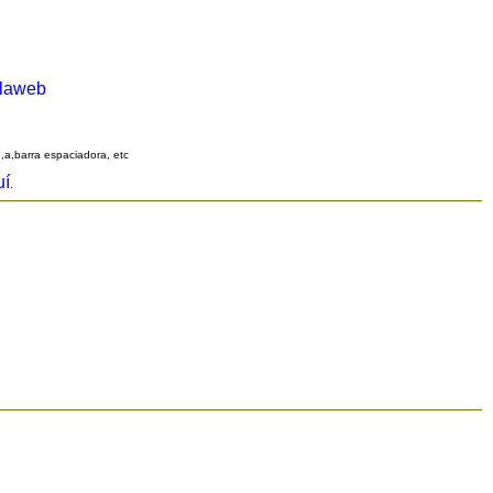
alaweb
q,a,barra espaciadora, etc
uí
.