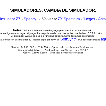
SIMULADORES. CAMBIA DE SIMULADOR.
imulador ZZ
-
Speccy
- Volver a:
ZX Spectrum
-
Juegos
-
Ast
Notas:
Sitúate sobre el marco del juego para que funcionen el teclado.
s averiguarlas tú según el juego. La mayoría suele usar: las teclas con flechas, 5,6,7,8,1,0,o,p,
El simulador ZZ puede que no funcione correctamente (estamos en pruebas)
SoftSynth
aq
ra sonido en el simulador ZZ, instala el plugin JSyn de
. Puedes descargarlo
Resolución 800x600 - 1024x768 - Optimizada para Internet Explorer 4+
Comunidad Astalaweb - Astalaweb Juegos ZX Spectrum © 2002
Gabriel Chova Blasco - Todos los derechos reservados