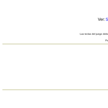
Ver:
S
Las teclas del juego debe
Pa