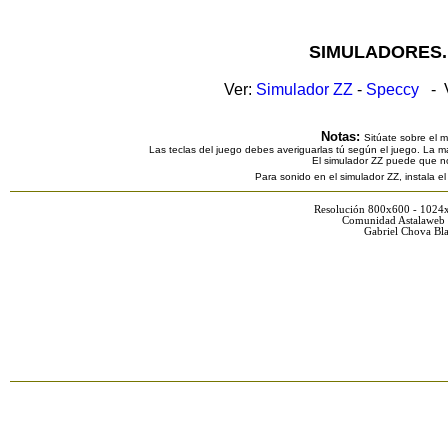
SIMULADORES.
Ver:
Simulador ZZ
-
Speccy
- V
Notas:
Sitúate sobre el 
Las teclas del juego debes averiguarlas tú según el juego. La ma
El simulador ZZ puede que n
Para sonido en el simulador ZZ, instala e
Resolución 800x600 - 1024
Comunidad Astalaweb 
Gabriel Chova Bla