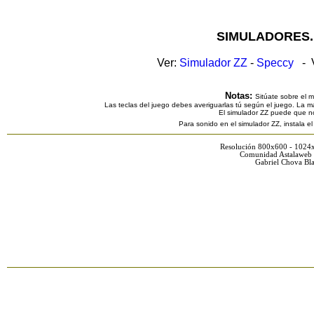
SIMULADORES.
Ver:
Simulador ZZ
-
Speccy
- V
Notas:
Sitúate sobre el 
Las teclas del juego debes averiguarlas tú según el juego. La ma
El simulador ZZ puede que n
Para sonido en el simulador ZZ, instala e
Resolución 800x600 - 1024
Comunidad Astalaweb 
Gabriel Chova Bla