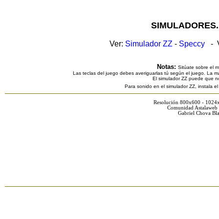
SIMULADORES.
Ver:
Simulador ZZ
-
Speccy
- V
Notas:
Sitúate sobre el 
Las teclas del juego debes averiguarlas tú según el juego. La ma
El simulador ZZ puede que n
Para sonido en el simulador ZZ, instala e
Resolución 800x600 - 1024
Comunidad Astalaweb 
Gabriel Chova Bla